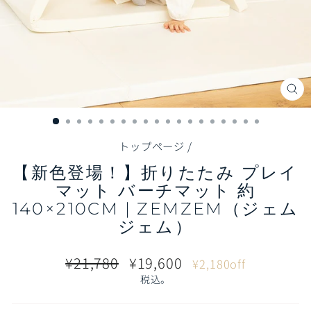
閉
じ
る
（E
トップページ
/
【新色登場！】折りたたみ プレイ
マット バーチマット 約
140×210CM | ZEMZEM（ジェム
ジェム）
通
販
¥21,780
¥19,600
¥2,180off
常
売
税込。
価
価
格
格