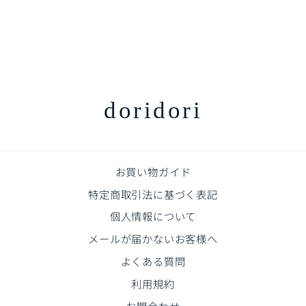
プレイマット バーチマッ
ト 約140×210cm |
zemzem（ジェムジェム）
通
販
¥21,780
¥19,600
常
売
¥2,180off
価
価
格
格
doridori
お買い物ガイド
特定商取引法に基づく表記
個人情報について
メールが届かないお客様へ
よくある質問
利用規約
お問合わせ