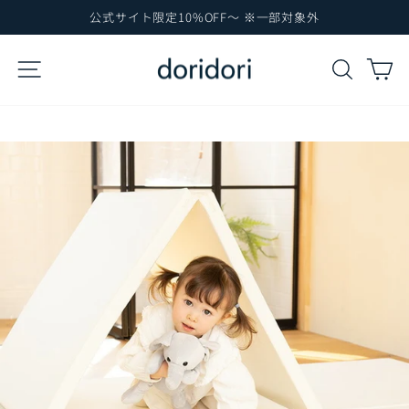
コ
公式サイト限定10%OFF～ ※一部対象外
ン
ス
テ
ラ
サイトナビゲーション
検索
カ
イ
ン
ド
ツ
シ
に
ョ
ー
ス
を
キ
一
ッ
時
プ
停
止