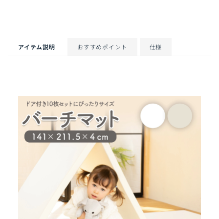
シ
ツ
ピ
ェ
イ
ン
ア
ー
留
ト
め
す
アイテム説明
おすすめポイント
仕様
る