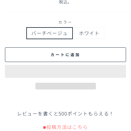
常
売
税込。
価
価
格
格
カラー
バーチベージュ
ホワイト
カートに追加
レビューを書くと500ポイントもらえる！
■投稿方法はこちら