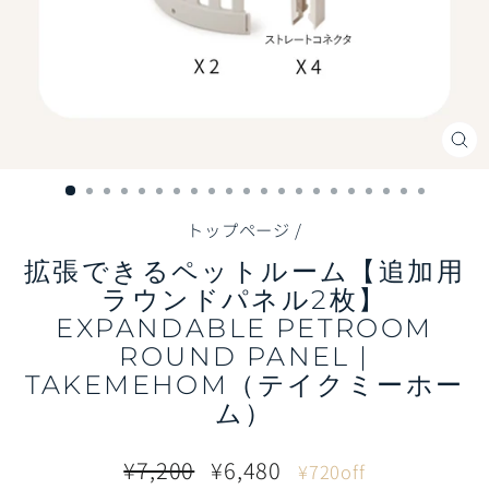
閉
じ
る
（E
トップページ
/
拡張できるペットルーム【追加用
ラウンドパネル2枚】
EXPANDABLE PETROOM
ROUND PANEL |
TAKEMEHOM（テイクミーホー
ム）
通
販
¥7,200
¥6,480
¥720off