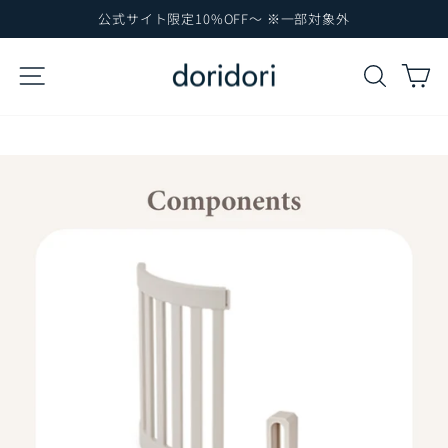
コ
公式サイト限定10%OFF～ ※一部対象外
ン
ス
テ
ラ
サイトナビゲーション
検索
カ
イ
ン
ド
ツ
シ
に
ョ
ー
ス
を
キ
一
ッ
時
プ
停
止