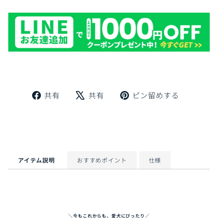
Facebook
X
Pinteres
共有
共有
ピン留めする
で
で
に
シ
ツ
ピ
ェ
イ
ン
ア
ー
留
ト
め
す
アイテム説明
おすすめポイント
仕様
る
＼今もこれからも、愛犬にぴったり／