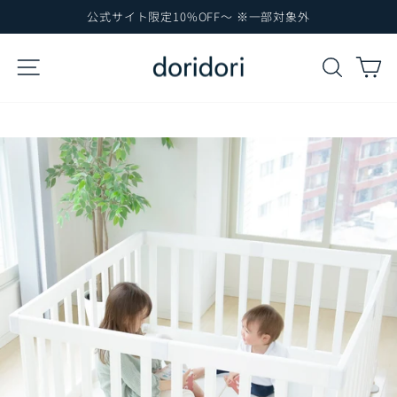
コ
公式サイト限定10%OFF～ ※一部対象外
ン
ス
テ
ラ
サイトナビゲーション
検索
カ
イ
ン
ド
ツ
シ
に
ョ
ー
ス
を
キ
一
ッ
時
プ
停
止