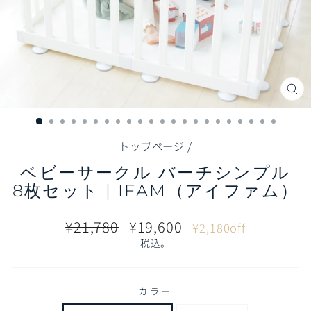
閉
じ
る
（E
トップページ
/
ベビーサークル バーチシンプル
8枚セット | IFAM（アイファム）
通
販
¥21,780
¥19,600
¥2,180off
常
売
税込。
価
価
格
格
カラー