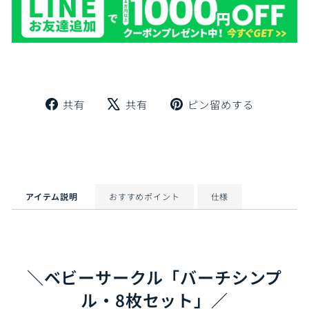
Facebook
X
Pinteres
共有
共有
ピン留めする
で
で
に
シ
ツ
ピ
ェ
イ
ン
ア
ー
留
ト
め
す
アイテム説明
おすすめポイント
仕様
る
＼ベビーサークル「バーチシンプ
ル・8枚セット」／