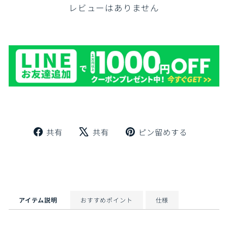
レビューはありません
Facebook
X
Pinteres
共有
共有
ピン留めする
で
で
に
シ
ツ
ピ
ェ
イ
ン
ア
ー
留
ト
め
す
アイテム説明
おすすめポイント
仕様
る