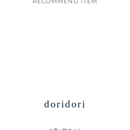
RECOMMEND ITEM
10%OFF
ベビートイレ EASY DOING
PREMIUM POTTY |
iFam（アイファム）
通
販
¥8,470
¥7,620
¥850off
常
売
価
価
格
格
doridori
お買い物ガイド