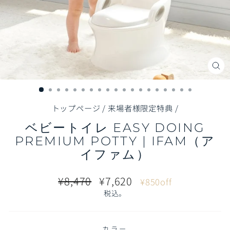
閉
じ
る
（E
トップページ
/
来場者様限定特典
/
ベビートイレ EASY DOING
PREMIUM POTTY | IFAM（ア
イファム）
通
販
¥8,470
¥7,620
¥850off
常
売
税込。
価
価
格
格
カラー