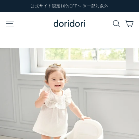
コ
公式サイト限定10%OFF～ ※一部対象外
ン
ス
テ
ラ
サイトナビゲーション
検索
カ
イ
ン
ド
ツ
シ
に
ョ
ー
ス
を
キ
一
ッ
時
プ
停
止