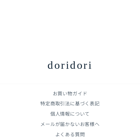
コージーペットルーム専用
コーナーホルダー4個セッ
ト COZY PETROOM |
Takemehom（テイクミー
ホーム）
通
販
¥1,760
¥1,580
¥180off
常
売
価
価
格
格
doridori
お買い物ガイド
特定商取引法に基づく表記
個人情報について
メールが届かないお客様へ
よくある質問