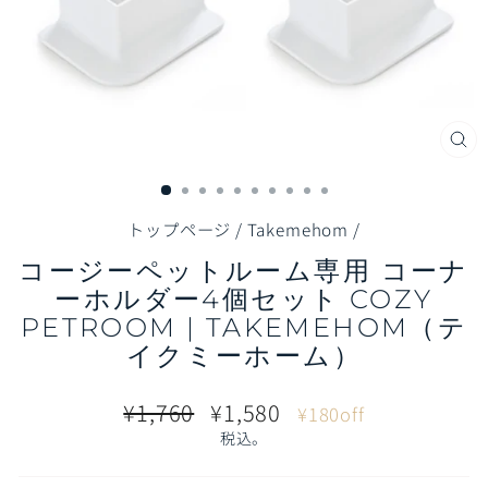
閉
じ
る
（E
トップページ
/
Takemehom
/
コージーペットルーム専用 コーナ
ーホルダー4個セット COZY
PETROOM | TAKEMEHOM（テ
イクミーホーム）
通
販
¥1,760
¥1,580
¥180off
常
売
税込。
価
価
格
格