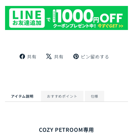
Facebook
X
Pinteres
共有
共有
ピン留めする
で
で
に
シ
ツ
ピ
ェ
イ
ン
ア
ー
留
ト
め
す
アイテム説明
おすすめポイント
仕様
る
COZY PETROOM専用