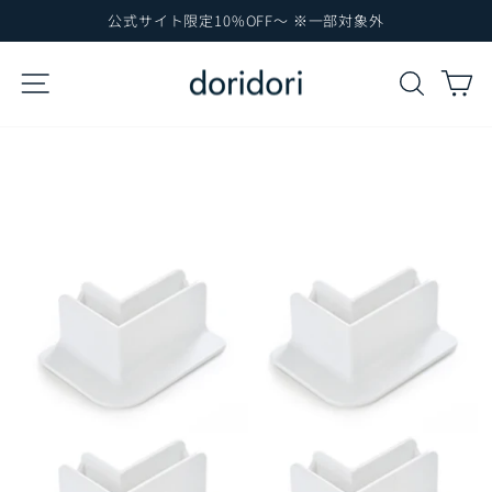
コ
公式サイト限定10%OFF～ ※一部対象外
ン
ス
テ
ラ
サイトナビゲーション
検索
カ
イ
ン
ド
ツ
シ
に
ョ
ー
ス
を
キ
一
ッ
時
プ
停
止