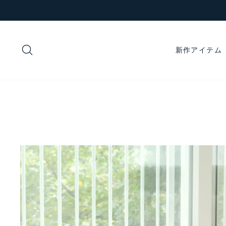
コ
ン
テ
ン
検索
新作アイテム
ツ
に
ス
キ
ッ
プ