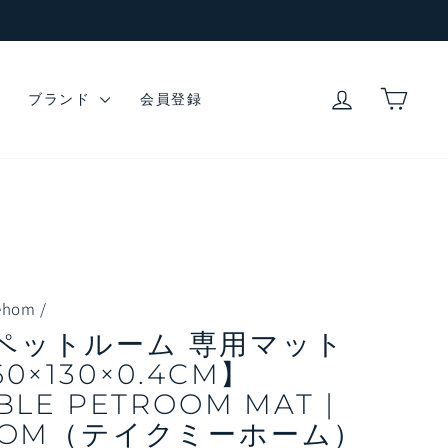
ログイン
カー
ブランド
会員登録
ehom
/
ペットルーム 専用マット
0×130×0.4CM】
LE PETROOM MAT |
EHOM（テイクミーホーム）