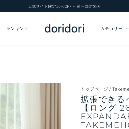
公式サイト限定10%OFF～ ※一部対象外
ス
ラ
イ
ド
ランキング
カテゴリー
シ
ョ
ー
を
一
時
停
止
トップページ
/
Takem
拡張できる
【ロング 26
EXPANDAB
TAKEM