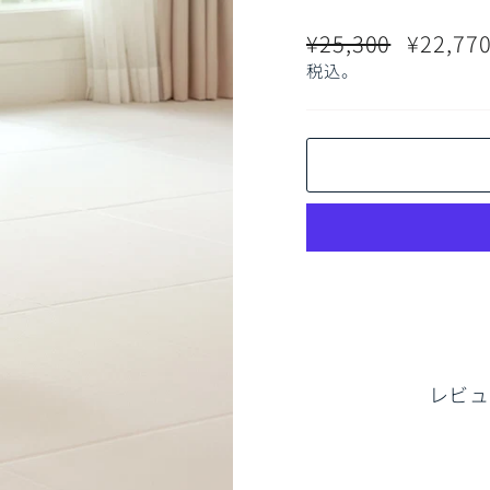
通
販
¥25,300
¥22,77
常
売
税込。
価
価
格
格
レビュ