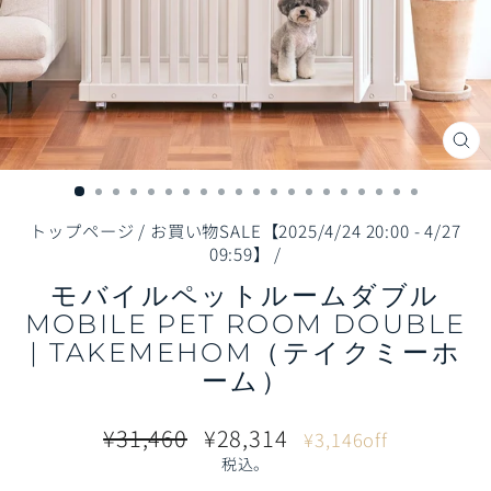
閉
じ
る
（E
トップページ
/
お買い物SALE【2025/4/24 20:00 - 4/27
09:59】
/
モバイルペットルームダブル
MOBILE PET ROOM DOUBLE
| TAKEMEHOM（テイクミーホ
ーム）
通
販
¥31,460
¥28,314
¥3,146off
常
売
税込。
価
価