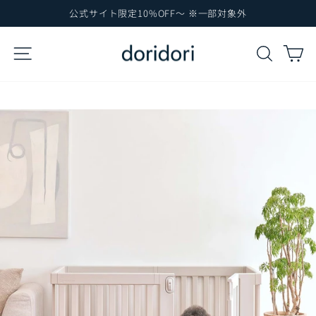
コ
公式サイト限定10%OFF～ ※一部対象外
ン
ス
テ
ラ
サイトナビゲーション
検索
カ
イ
ン
ド
ツ
シ
に
ョ
ー
ス
を
キ
一
ッ
時
プ
停
止