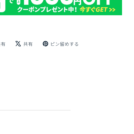
Facebook
X
Pinterest
共有
共有
ピン留めする
で
で
に
シ
ツ
ピ
ェ
イ
ン
ア
ー
留
ト
め
す
る