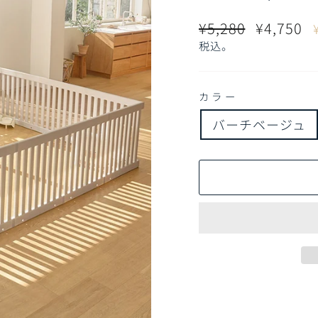
通
販
¥5,280
¥4,750
常
売
税込。
価
価
格
格
カラー
バーチベージュ