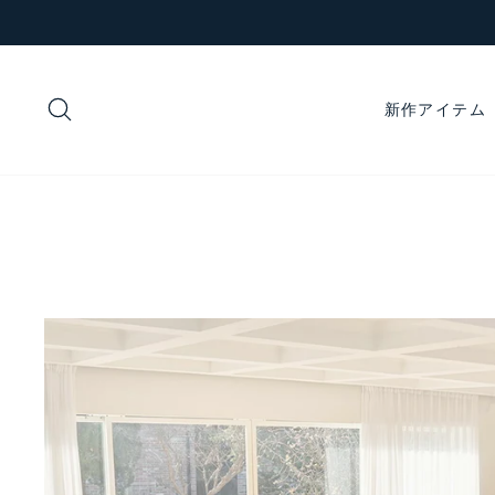
コ
ン
テ
ン
検索
新作アイテム
ツ
に
ス
キ
ッ
プ