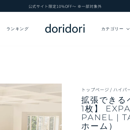
公式サイト限定10%OFF～ ※一部対象外
ス
ラ
イ
ド
ランキング
カテゴリー
シ
ョ
ー
を
一
時
停
止
トップページ
/
ハイパーSA
拡張できる
1枚】 EXP
PANEL |
ホーム）