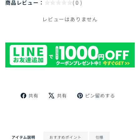
商品レビュー：
( 0 )
レビューはありません
Facebook
X
Pinteres
共有
共有
ピン留めする
で
で
に
シ
ツ
ピ
ェ
イ
ン
ア
ー
留
ト
め
す
アイテム説明
おすすめポイント
仕様