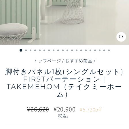
閉
じ
る
（E
トップページ
/
おすすめ商品
/
脚付きパネル1枚(シングルセット)
FIRSTパーテーション |
TAKEMEHOM（テイクミーホー
ム）
通
販
¥26,620
¥20,900
¥5,720off
常
売
税込。
価
価
格
格