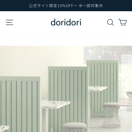
コ
公式サイト限定10%OFF～ ※一部対象外
ン
ス
テ
ラ
サイトナビゲーション
検索
カ
イ
ン
ド
ツ
シ
に
ョ
ー
ス
を
キ
一
ッ
時
プ
停
止