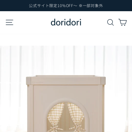
コ
公式サイト限定10%OFF～ ※一部対象外
ン
ス
テ
ラ
サイトナビゲーション
検索
カ
イ
ン
ド
ツ
シ
に
ョ
ー
ス
を
キ
一
ッ
時
プ
停
止