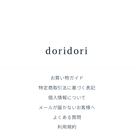
＼新登場／拡張できるペッ
トルーム【ゲート専用カー
テン】 | Takemehom（テ
イクミーホーム）
通
販
¥2,970
¥2,670
¥300off
常
売
価
価
格
格
doridori
お買い物ガイド
特定商取引法に基づく表記
個人情報について
メールが届かないお客様へ
よくある質問
利用規約