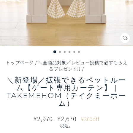
閉
じ
る
（E
トップページ
/
＼全商品対象／レビュー投稿で必ずもらえ
るプレゼント!!
/
＼新登場／拡張できるペットルー
ム【ゲート専用カーテン】 |
TAKEMEHOM（テイクミーホー
ム）
通
販
¥2,970
¥2,670
¥300off
常
売
税込。
価
価