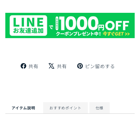
Facebook
X
Pinteres
共有
共有
ピン留めする
で
で
に
シ
ツ
ピ
ェ
イ
ン
ア
ー
留
ト
め
す
アイテム説明
おすすめポイント
仕様
る