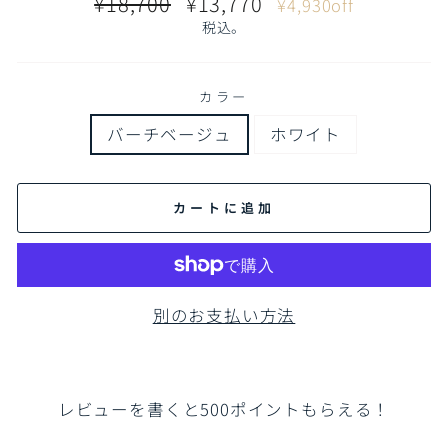
通
販
¥18,700
¥13,770
¥4,930off
常
売
税込。
価
価
格
格
カラー
バーチベージュ
ホワイト
カートに追加
別のお支払い方法
レビューを書くと500ポイントもらえる！