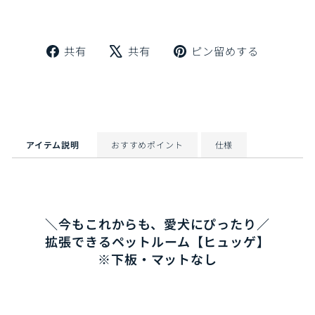
Facebook
X
Pinteres
共有
共有
ピン留めする
で
で
に
シ
ツ
ピ
ェ
イ
ン
ア
ー
留
ト
め
す
アイテム説明
おすすめポイント
仕様
る
＼今もこれからも、愛犬にぴったり／
拡張できるペットルーム【ヒュッゲ】
※下板・マットなし