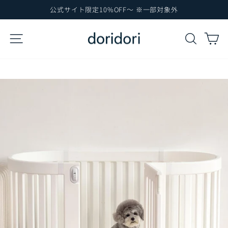
コ
公式サイト限定10%OFF～ ※一部対象外
ン
ス
テ
ラ
サイトナビゲーション
検索
カ
イ
ン
ド
ツ
シ
に
ョ
ー
ス
を
キ
一
ッ
時
プ
停
止