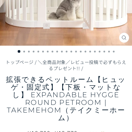
閉
じ
る
（E
トップページ
/
＼全商品対象／レビュー投稿で必ずもらえ
るプレゼント!!
/
拡張できるペットルーム【ヒュッ
ゲ・固定式】【下板・マットな
し】 EXPANDABLE HYGGE
ROUND PETROOM |
TAKEMEHOM（テイクミーホー
ム）