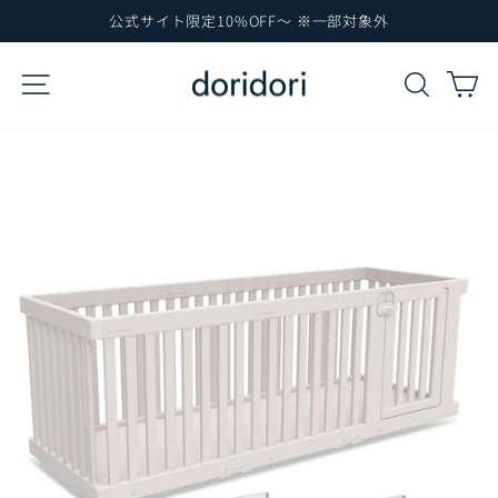
コ
公式サイト限定10%OFF～ ※一部対象外
ン
ス
テ
ラ
サイトナビゲーション
検索
カ
イ
ン
ド
ツ
シ
に
ョ
ー
ス
を
キ
一
ッ
時
プ
停
止