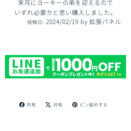
来月にヨーキーの弟を迎えるので
いずれ必要かと思い購入しました。
2024/02/19
by
拡張パネル
投稿日:
Facebook
X
Pinteres
共有
共有
ピン留めする
で
で
に
シ
ツ
ピ
ェ
イ
ン
ア
ー
留