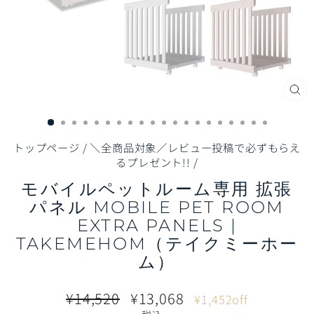
閉
じ
る
（E
トップページ
/
＼全商品対象／レビュー投稿で必ずもらえ
るプレゼント!!
/
モバイルペットルーム専用 拡張
パネル MOBILE PET ROOM
EXTRA PANELS |
TAKEMEHOM（テイクミーホー
ム）
通
販
¥14,520
¥13,068
¥1,452off
常
売