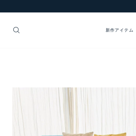
コ
ン
テ
ン
検索
新作アイテム
ツ
に
ス
キ
ッ
プ