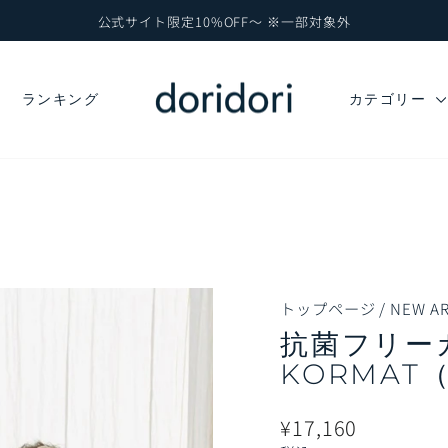
公式サイト限定10%OFF～ ※一部対象外
ス
ラ
イ
ド
ランキング
カテゴリー
シ
ョ
ー
を
一
時
停
止
トップページ
/
NEW AR
抗菌フリー
KORMAT
通
販
¥17,160