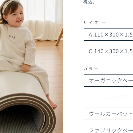
常
売
税込。
価
価
格
格
サイズ
—
A:110×300×1.
C:140×300×1.
カラー
オーガニックベ
オーガニックア
ウールカーペッ
ファブリックベ