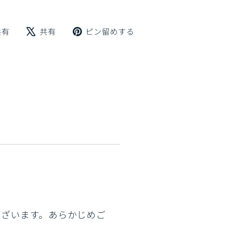
Facebook
X
Pinterest
共有
共有
ピン留めする
で
で
に
シ
ツ
ピ
ェ
イ
ン
ア
ー
留
ト
め
す
る
ございます。あらかじめご