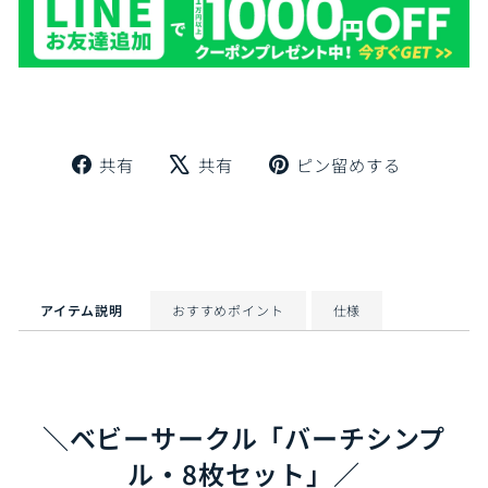
Facebook
X
Pinteres
共有
共有
ピン留めする
で
で
に
シ
ツ
ピ
ェ
イ
ン
ア
ー
留
ト
め
す
アイテム説明
おすすめポイント
仕様
る
＼ベビーサークル「バーチシンプ
ル・8枚セット」／