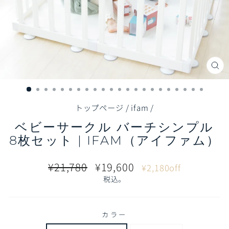
閉
じ
る
（E
トップページ
/
ifam
/
ベビーサークル バーチシンプル
8枚セット | IFAM（アイファム）
通
販
¥21,780
¥19,600
¥2,180off
常
売
税込。
価
価
格
格
カラー