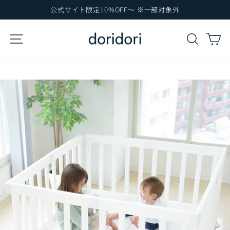
コ
公式サイト限定10%OFF～ ※一部対象外
ン
ス
テ
ラ
サイトナビゲーション
検索
カ
イ
ン
ド
ツ
シ
に
ョ
ー
ス
を
キ
一
ッ
時
プ
停
止