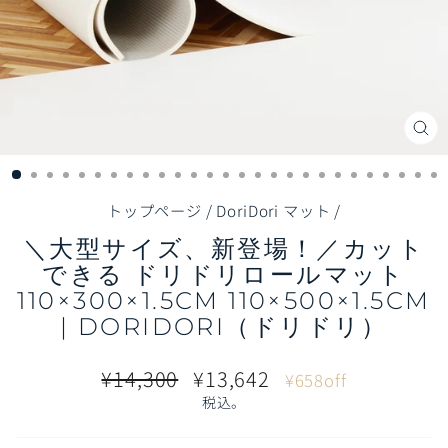
閉
じ
る
（E
トップページ
/
DoriDori マット
/
＼大型サイズ、新登場！／カット
できる ドリドリロールマット
110×300×1.5CM 110×500×1.5CM
| DORIDORI（ドリドリ）
通
販
¥14,300
¥13,642
¥658off
常
売
税込。
価
価
格
格