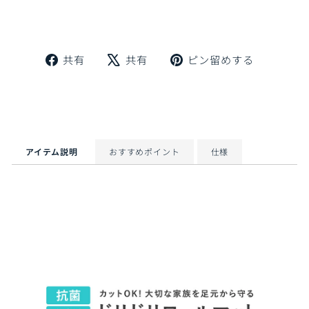
Facebook
X
Pinteres
共有
共有
ピン留めする
で
で
に
シ
ツ
ピ
ェ
イ
ン
ア
ー
留
ト
め
す
アイテム説明
おすすめポイント
仕様
る