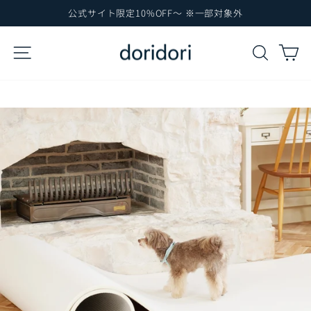
コ
公式サイト限定10%OFF～ ※一部対象外
ン
ス
テ
ラ
サイトナビゲーション
検索
カ
イ
ン
ド
ツ
シ
に
ョ
ー
ス
を
キ
一
ッ
時
プ
停
止