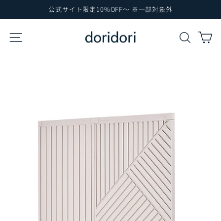
コ
公式サイト限定10%OFF～ ※一部対象外
ン
ス
テ
ラ
サイトナビゲーション
検索
カ
イ
ン
ド
ツ
シ
に
ョ
ー
ス
を
キ
一
ッ
時
プ
停
止