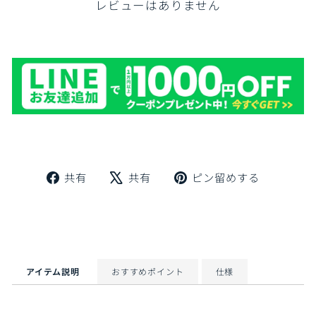
レビューはありません
Facebook
X
Pinteres
共有
共有
ピン留めする
で
で
に
シ
ツ
ピ
ェ
イ
ン
ア
ー
留
ト
め
す
アイテム説明
おすすめポイント
仕様
る