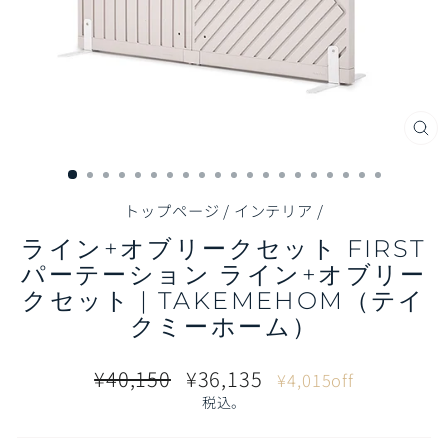
閉
じ
る
（E
トップページ
/
インテリア
/
ライン+オブリークセット FIRST
パーテーション ライン+オブリー
クセット | TAKEMEHOM（テイ
クミーホーム）
通
販
¥40,150
¥36,135
¥4,015off
常
売
税込。
価
価
格
格