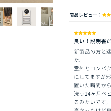
商品レビュー：
良い！説明書
新製品の方と
た。
意外とコンパ
にしてますが
置いた瞬間か
洗う14ヶ月ベ
るみたいです
高かったけど