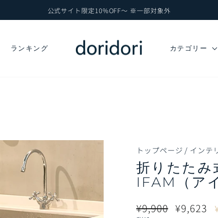
公式サイト限定10%OFF～ ※一部対象外
ス
ラ
イ
ド
ランキング
カテゴリー
シ
ョ
ー
を
一
時
停
止
トップページ
/
インテ
折りたたみ
IFAM（ア
通
販
¥9,900
¥9,623