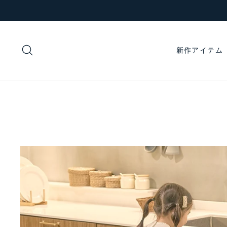
コ
ン
テ
ン
検索
新作アイテム
ツ
に
ス
キ
ッ
プ