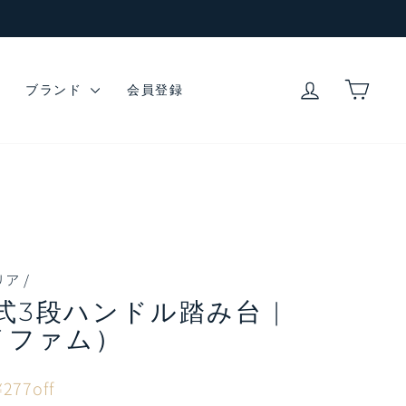
ログイン
カー
ブランド
会員登録
リア
/
式3段ハンドル踏み台 |
イファム）
¥277off