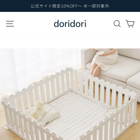
コ
公式サイト限定10%OFF～ ※一部対象外
ン
ス
テ
ラ
サイトナビゲーション
検索
カ
イ
ン
ド
ツ
シ
に
ョ
ー
ス
を
キ
一
ッ
時
プ
停
止