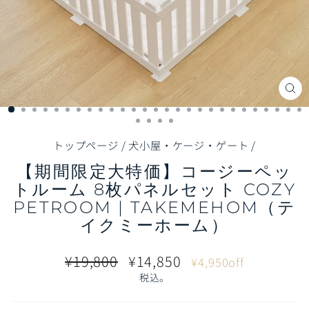
閉
じ
る
（E
トップページ
/
犬小屋・ケージ・ゲート
/
【期間限定大特価】コージーペッ
トルーム 8枚パネルセット COZY
PETROOM | TAKEMEHOM（テ
イクミーホーム）
通
販
¥19,800
¥14,850
¥4,950off
常
売
税込。
価
価
格
格