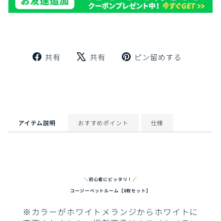
Facebook
X
Pinteres
共有
共有
ピン留めする
で
で
に
シ
ツ
ピ
ェ
イ
ン
ア
ー
留
ト
め
す
アイテム説明
おすすめポイント
仕様
る
＼初心者にピッタリ！／
コージーペットルーム【8枚セット】
※カラーがホワイトメランジからホワイトに