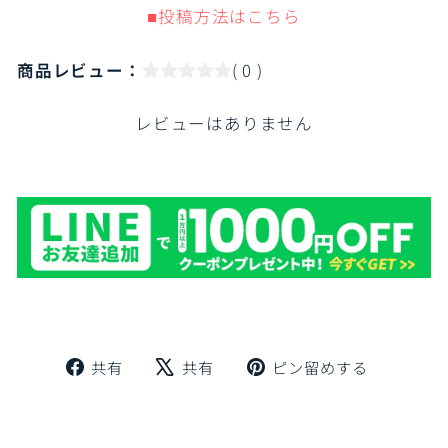
■投稿方法はこちら
商品レビュー：
( 0 )
レビューはありません
Facebook
X
Pinteres
共有
共有
ピン留めする
で
で
に
シ
ツ
ピ
ェ
イ
ン