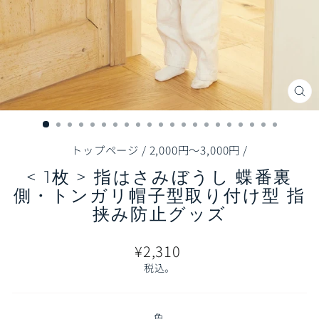
閉
じ
る
（E
トップページ
/
2,000円～3,000円
/
< 1枚 > 指はさみぼうし 蝶番裏
側・トンガリ帽子型取り付け型 指
挟み防止グッズ
通
¥2,310
常
税込。
価
格
色