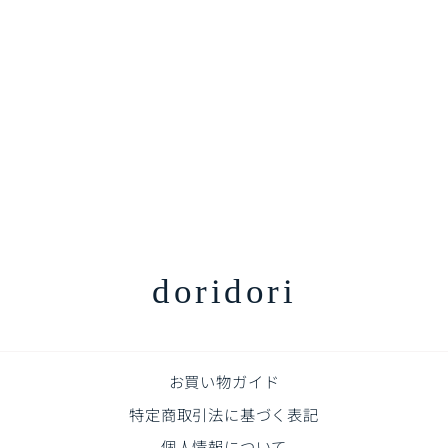
< 1枚 > 指はさみぼうし 蝶
番裏側・トンガリ帽子型取
り付け型 指挟み防止グッ
ズ
¥2,310
doridori
お買い物ガイド
特定商取引法に基づく表記
個人情報について