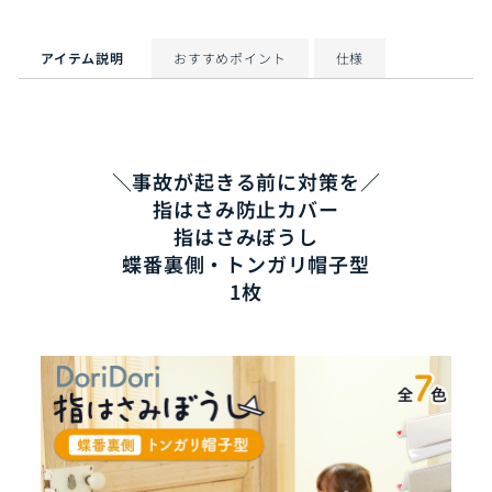
ア
ー
留
ト
め
す
アイテム説明
おすすめポイント
仕様
る
＼事故が起きる前に対策を／
指はさみ防止カバー
指はさみぼうし
蝶番裏側・トンガリ帽子型
1枚