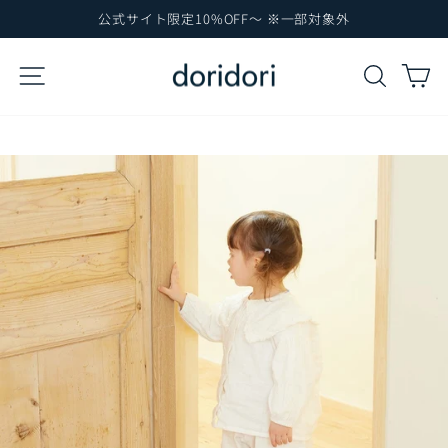
コ
公式サイト限定10%OFF～ ※一部対象外
ン
ス
テ
ラ
サイトナビゲーション
検索
カ
イ
ン
ド
ツ
シ
に
ョ
ー
ス
を
キ
一
ッ
時
プ
停
止