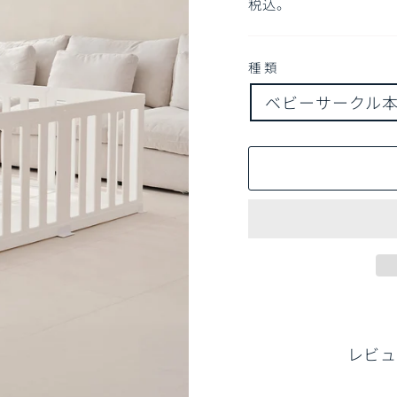
常
売
税込。
価
価
格
格
種類
ベビーサークル
レビュ