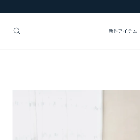
コ
ン
テ
ン
検索
新作アイテム
ツ
に
ス
キ
ッ
プ