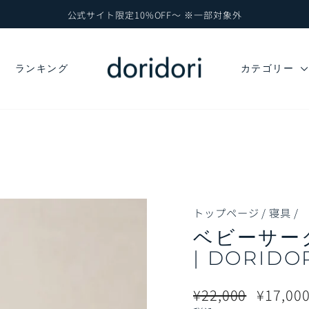
公式サイト限定10%OFF～ ※一部対象外
ス
ラ
イ
ド
ランキング
カテゴリー
シ
ョ
ー
を
一
時
停
止
トップページ
/
寝具
/
ベビーサーク
| DORID
通
販
¥22,000
¥17,00