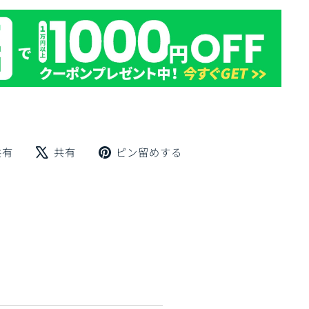
Facebook
X
Pinterest
共有
共有
ピン留めする
で
で
に
シ
ツ
ピ
ェ
イ
ン
ア
ー
留
ト
め
す
る