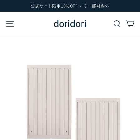
コ
公式サイト限定10%OFF～ ※一部対象外
ン
ス
テ
ラ
サイトナビゲーション
検索
カ
イ
ン
ド
ツ
シ
に
ョ
ー
ス
を
キ
一
ッ
時
プ
停
止