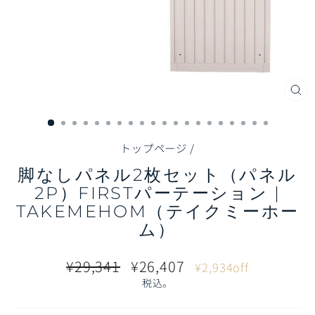
閉
じ
る
（E
トップページ
/
脚なしパネル2枚セット（パネル
2P）FIRSTパーテーション |
TAKEMEHOM（テイクミーホー
ム）
通
販
¥29,341
¥26,407
¥2,934off
常
売
税込。
価
価
格
格