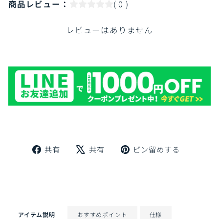
商品レビュー：
( 0 )
レビューはありません
Facebook
X
Pinteres
共有
共有
ピン留めする
で
で
に
シ
ツ
ピ
ェ
イ
ン
ア
ー
留
ト
め
す
アイテム説明
おすすめポイント
仕様