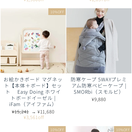
価
価
価
価
格
格
格
格
10%OFF
お絵かきボード マグネッ
防寒ケープ 5WAYプレミ
ト【本体＋ボード】セッ
アム防寒ベビーケープ |
ト Easy Doing ホワイ
SMORbi（スモルビ）
トボードイーゼル |
¥9,880
iFam（アイファム）
通
販
¥15,241
→ ¥11,680
常
売
¥3,561off
価
価
格
格
10%OFF
10%OFF