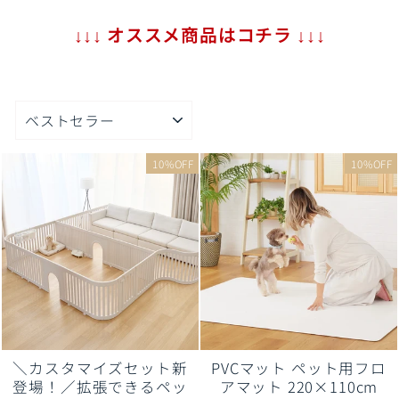
↓↓↓ オススメ商品はコチラ ↓↓↓
並
び
替
え
10%OFF
10%OFF
＼カスタマイズセット新
PVCマット ペット用フロ
登場！／拡張できるペッ
アマット 220×110cm