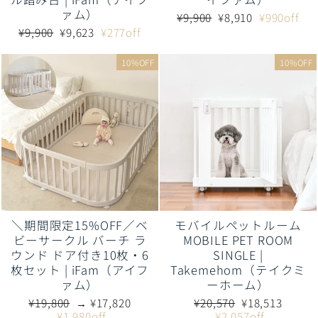
ァム）
通
販
¥9,900
¥8,910
¥990off
常
売
通
販
¥9,900
¥9,623
¥277off
価
価
常
売
格
格
価
価
10%OFF
10%OFF
格
格
＼期間限定15%OFF／ベ
モバイルペットルーム
ビーサークル バーチ ラ
MOBILE PET ROOM
ウンド ドア付き10枚・6
SINGLE |
枚セット | iFam（アイフ
Takemehom（テイクミ
ァム）
ーホーム）
通
販
通
販
¥19,800
→ ¥17,820
¥20,570
¥18,513
常
売
常
売
¥1,980off
¥2,057off