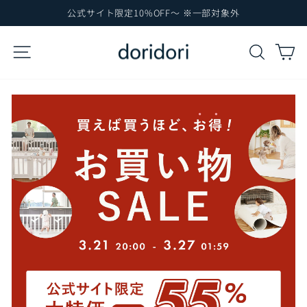
コ
公式サイト限定10%OFF～ ※一部対象外
ン
ス
テ
ラ
サイトナビゲーション
検索
カ
イ
ン
ド
ツ
シ
に
ョ
ー
ス
を
キ
一
ッ
時
プ
停
止