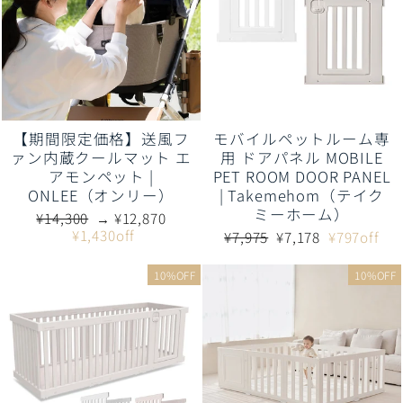
【期間限定価格】送風フ
モバイルペットルーム専
ァン内蔵クールマット エ
用 ドアパネル MOBILE
アモンペット |
PET ROOM DOOR PANEL
ONLEE（オンリー）
| Takemehom（テイク
ミーホーム）
通
販
¥14,300
→ ¥12,870
常
売
¥1,430off
通
販
¥7,975
¥7,178
¥797off
価
価
常
売
格
格
価
価
10%OFF
10%OFF
格
格