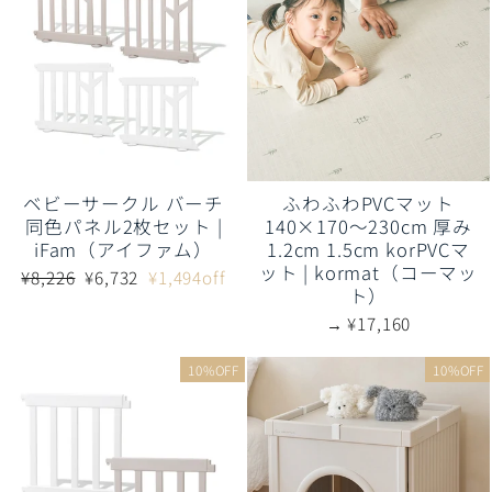
ベビーサークル バーチ
ふわふわPVCマット
同色パネル2枚セット |
140×170～230cm 厚み
iFam（アイファム）
1.2cm 1.5cm korPVCマ
ット | kormat（コーマッ
通
販
¥8,226
¥6,732
¥1,494off
ト）
常
売
価
価
→ ¥17,160
格
格
10%OFF
10%OFF