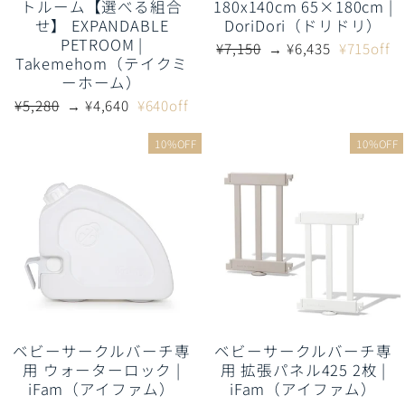
トルーム【選べる組合
180x140cm 65×180cm |
せ】 EXPANDABLE
DoriDori（ドリドリ）
PETROOM |
通
販
¥7,150
→ ¥6,435
¥715off
Takemehom（テイクミ
常
売
ーホーム）
価
価
格
格
通
販
¥5,280
→ ¥4,640
¥640off
常
売
価
価
10%OFF
10%OFF
格
格
ベビーサークルバーチ専
ベビーサークルバーチ専
用 ウォーターロック |
用 拡張パネル425 2枚 |
iFam（アイファム）
iFam（アイファム）