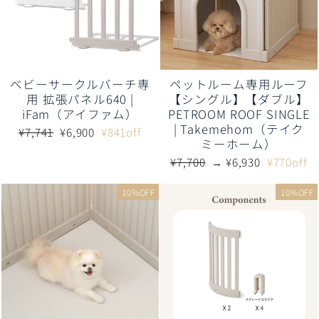
ベビーサークルバーチ専
ペットルーム専用ルーフ
用 拡張パネル640 |
【シングル】【ダブル】
iFam（アイファム）
PETROOM ROOF SINGLE
| Takemehom（テイク
通
販
¥7,741
¥6,900
¥841off
ミーホーム）
常
売
価
価
通
販
¥7,700
→ ¥6,930
¥770off
格
格
常
売
価
価
10%OFF
10%OFF
格
格