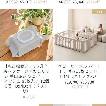
通
販
通
販
¥6,050
¥5,500
¥550off
¥6,050
¥5,346
¥704off
常
売
常
売
価
価
価
価
10%OFF
格
格
格
格
【雑誌掲載アイテム】＼
ベビーサークル バーチ
新パッケージ／おしりふ
ドア付き10枚セット |
き 手口ふき ウェットテ
iFam（アイファム）
ィッシュ 80枚入り 12個
通
販
¥29,700
¥26,730
6個 | DoriDori（ドリド
常
売
¥2,970off
リ）
価
価
格
格
→ ¥1,980