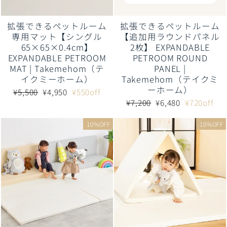
拡張できるペットルーム
拡張できるペットルーム
専用マット【シングル
【追加用ラウンドパネル
65×65×0.4cm】
2枚】 EXPANDABLE
EXPANDABLE PETROOM
PETROOM ROUND
MAT | Takemehom（テ
PANEL |
イクミーホーム）
Takemehom（テイクミ
ーホーム）
通
販
¥5,500
¥4,950
¥550off
常
売
通
販
¥7,200
¥6,480
¥720off
価
価
常
売
格
格
価
価
10%OFF
10%OFF
格
格