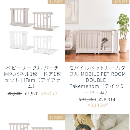
10%OFF
10%OFF
ベビーサークル バーチ
モバイルペットルームダ
同色パネル1枚＋ドア1枚
ブル MOBILE PET ROOM
セット | iFam（アイファ
DOUBLE |
ム）
Takemehom（テイクミ
ーホーム）
通
販
¥8,800
¥7,920
¥880off
常
売
通
販
¥31,460
¥28,314
価
価
常
売
¥3,146off
格
格
価
価
格
格
10%OFF