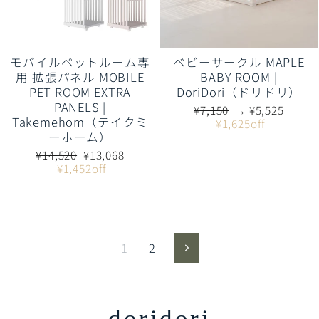
モバイルペットルーム専
ベビーサークル MAPLE
用 拡張パネル MOBILE
BABY ROOM |
PET ROOM EXTRA
DoriDori（ドリドリ）
PANELS |
通
販
¥7,150
→ ¥5,525
Takemehom（テイクミ
常
売
¥1,625off
ーホーム）
価
価
格
格
通
販
¥14,520
¥13,068
常
売
¥1,452off
価
価
格
格
1
2
次
doridori