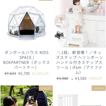
ダンボールハウス KIDS
＼1段、新登場！／キッ
SPACE |
ズステップ ヘリンボーン
BOXPARTNER（ボックス
ハンドル付きステップス
パートナー）
ツール | iFam（アイファ
ム）
通
販
¥7,621
¥5,700
¥1,921off
常
売
通
販
¥3,980
→ ¥3,580
¥400off
価
価
常
売
格
格
価
価
10%OFF
10%OFF
格
格