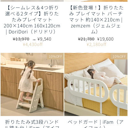
【シームレス＆4つ折り
【新色登場！】折りたた
選べる2タイプ】折りた
み プレイマット バーチ
たみプレイマット
マット 約140×210cm |
200×140cm 160x120cm
zemzem（ジェムジェ
| DoriDori（ドリドリ）
ム）
通
販
通
販
¥13,970
→ ¥9,540
¥21,780
¥19,600
常
売
常
売
¥4,430off
¥2,180off
価
価
価
価
格
格
格
格
10%OFF
10%OFF
折りたたみ式3段ハンド
ベッドガード | iFam（ア
ル踏み台 | iFam（アイフ
イファム）